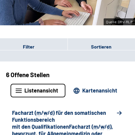
Leichte Sprache
Quelle:DRV-RLP
Gebärdensprache
Filter
Sortieren
6 Offene Stellen
Listenansicht
Kartenansicht
Facharzt (
m
/
w
/
d
) für den somatischen
Funktionsbereich
mit den QualifikationenFacharzt (
m
/
w
/
d
),
bevorzugt, für Allgemeinmedizin oder