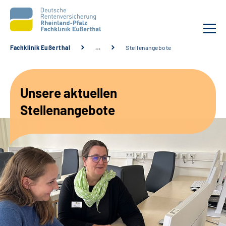
Fachklinik Eußerthal
…
Stellenangebote
Unsere Klinik
Unsere aktuellen
Unsere Angebote
Stellenangebote
Ihre Rehabilitation
Karriere
Beratungsstellen &
Zuweisende
Suche