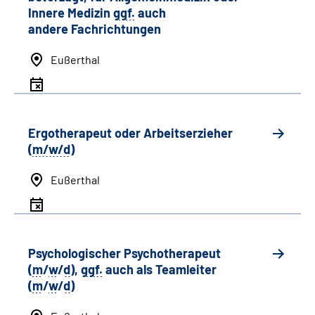
Innere Medizin
ggf.
auch
andere
Fachrichtungen
Eußerthal
Ergotherapeut oder Arbeitserzieher
(
m/w/d
)
Eußerthal
Psychologischer Psychotherapeut
(
m
/
w
/
d
),
ggf.
auch als
Team
leiter
(
m
/
w
/
d
)