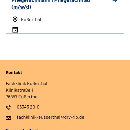
Pflegefachmann /Pflegefachfrau
(
m/w/d
)
Eußerthal
Kontakt
Fachklinik Eußerthal
Klinikstraße 1
76857 Eußerthal
06345 20-0
fachklinik-eusserthal@drv-rlp.de