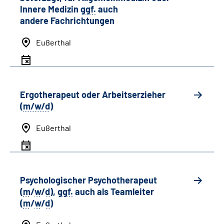
Innere Medizin
ggf.
auch
andere
Fachrichtungen
Eußerthal
Ergotherapeut oder Arbeitserzieher
(
m/w/d
)
Eußerthal
Psychologischer Psychotherapeut
(
m
/
w
/
d
),
ggf.
auch als
Team
leiter
(
m
/
w
/
d
)