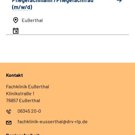
Pflegefachmann /Pflegefachfrau
(
m/w/d
)
Eußerthal
Kontakt
Fachklinik Eußerthal
Klinikstraße 1
76857 Eußerthal
06345 20-0
fachklinik-eusserthal@drv-rlp.de