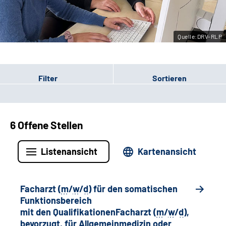
Leichte Sprache
Quelle:DRV-RLP
Gebärdensprache
Filter
Sortieren
6 Offene Stellen
Listenansicht
Kartenansicht
Facharzt (
m
/
w
/
d
) für den somatischen
Funktionsbereich
mit den QualifikationenFacharzt (
m
/
w
/
d
),
bevorzugt, für Allgemeinmedizin oder