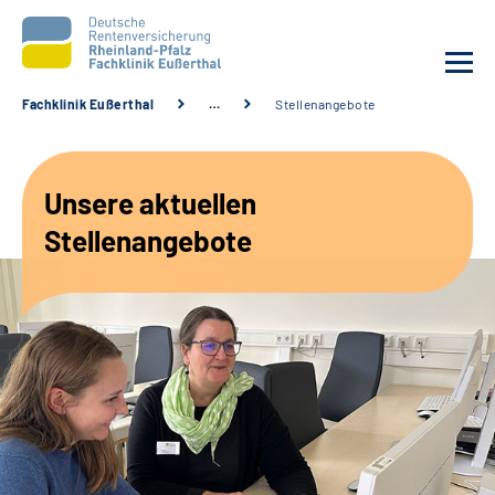
Fachklinik Eußerthal
…
Stellenangebote
Unsere Klinik
Unsere aktuellen
Unsere Angebote
Stellenangebote
Ihre Rehabilitation
Karriere
Beratungsstellen &
Zuweisende
Suche