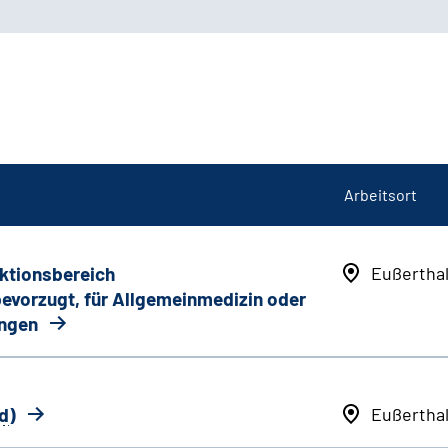
Arbeitsort
nktionsbereich
Eußertha
 bevorzugt, für Allgemeinmedizin oder
ungen
d
)
Eußertha