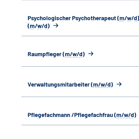
Psychologischer Psychotherapeut (
m
/
w
/
d
)
(
m
/
w
/
d
)
Raumpfleger (
m/w/d
)
Verwaltungsmitarbeiter (
m/w/d
)
Pflegefachmann /Pflegefachfrau (
m/w/d
)