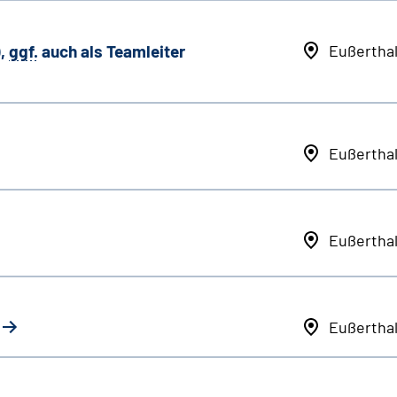
,
ggf.
auch als
Team
leiter
Eußertha
Eußertha
Eußertha
Eußertha