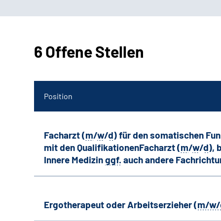
6 Offene Stellen
Position
Facharzt (
m
/
w
/
d
) für den somatischen Fu
mit den QualifikationenFacharzt (
m
/
w
/
d
),
Innere Medizin
ggf.
auch andere
Fachricht
Ergotherapeut oder Arbeitserzieher (
m/w/