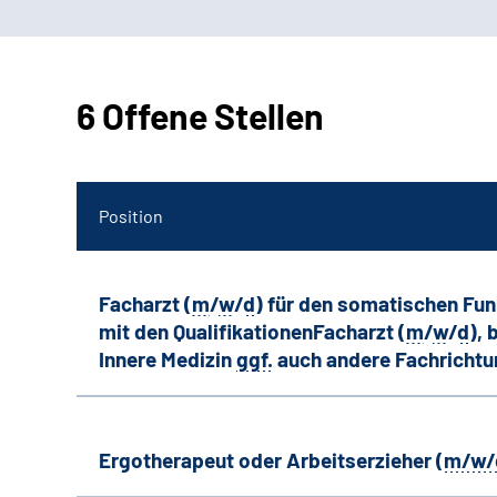
6 Offene Stellen
Position
Facharzt (
m
/
w
/
d
) für den somatischen Fu
mit den QualifikationenFacharzt (
m
/
w
/
d
),
Innere Medizin
ggf.
auch andere
Fachricht
Ergotherapeut oder Arbeitserzieher (
m/w/