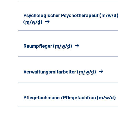
Psychologischer Psychotherapeut (
m
/
w
/
d
)
(
m
/
w
/
d
)
Raumpfleger (
m/w/d
)
Verwaltungsmitarbeiter (
m/w/d
)
Pflegefachmann /Pflegefachfrau (
m/w/d
)