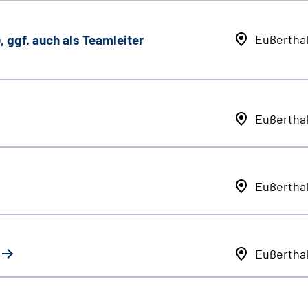
,
ggf.
auch als
Team
leiter
Eußertha
Eußertha
Eußertha
Eußertha