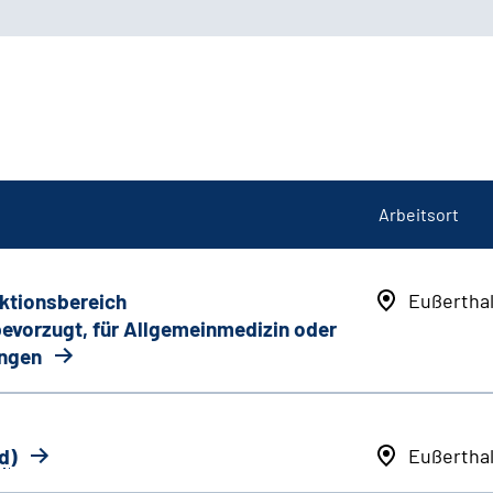
Arbeitsort
nktionsbereich
Eußertha
 bevorzugt, für Allgemeinmedizin oder
ungen
d
)
Eußertha