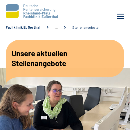
Fachklinik Eußerthal
…
Stellenangebote
Unsere Klinik
Unsere aktuellen
Unsere Angebote
Stellenangebote
Ihre Rehabilitation
Karriere
Beratungsstellen &
Zuweisende
Suche