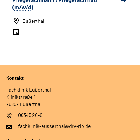
Pflegefachmann /Pflegefachfrau
(
m/w/d
)
Eußerthal
Kontakt
Fachklinik Eußerthal
Klinikstraße 1
76857 Eußerthal
06345 20-0
fachklinik-eusserthal@drv-rlp.de