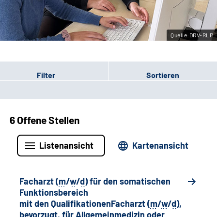
Leichte Sprache
Quelle:DRV-RLP
Gebärdensprache
Filter
Sortieren
6 Offene Stellen
Listenansicht
Kartenansicht
Facharzt (
m
/
w
/
d
) für den somatischen
Funktionsbereich
mit den QualifikationenFacharzt (
m
/
w
/
d
),
bevorzugt, für Allgemeinmedizin oder