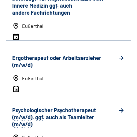
Innere Medizin
ggf.
auch
andere
Fachrichtungen
Eußerthal
Ergotherapeut oder Arbeitserzieher
(
m/w/d
)
Eußerthal
Psychologischer Psychotherapeut
(
m
/
w
/
d
),
ggf.
auch als
Team
leiter
(
m
/
w
/
d
)