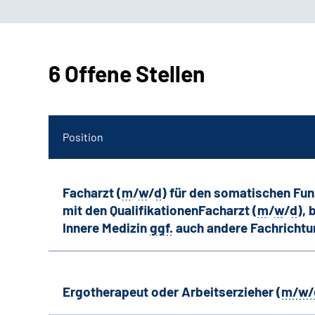
6 Offene Stellen
Position
Facharzt (
m
/
w
/
d
) für den somatischen Fu
mit den QualifikationenFacharzt (
m
/
w
/
d
),
Innere Medizin
ggf.
auch andere
Fachricht
Ergotherapeut oder Arbeitserzieher (
m/w/