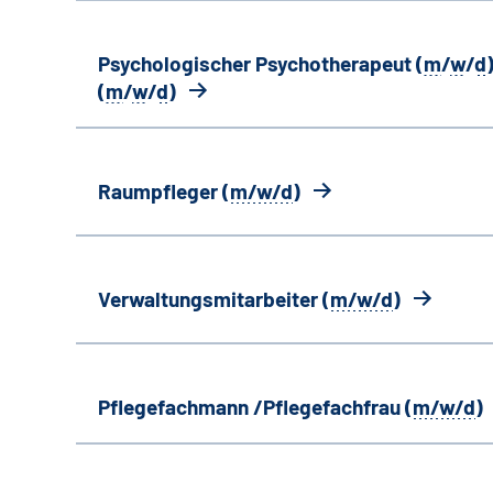
Psychologischer Psychotherapeut (
m
/
w
/
d
)
(
m
/
w
/
d
)
Raumpfleger (
m/w/d
)
Verwaltungsmitarbeiter (
m/w/d
)
Pflegefachmann /Pflegefachfrau (
m/w/d
)