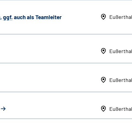
,
ggf.
auch als
Team
leiter
Eußertha
Eußertha
Eußertha
Eußertha