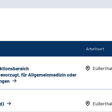
Arbeitsort
nktionsbereich
Eußertha
 bevorzugt, für Allgemeinmedizin oder
ungen
d
)
Eußertha