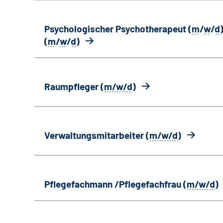
Psychologischer Psychotherapeut (
m
/
w
/
d
)
(
m
/
w
/
d
)
Raumpfleger (
m/w/d
)
Verwaltungsmitarbeiter (
m/w/d
)
Pflegefachmann /Pflegefachfrau (
m/w/d
)