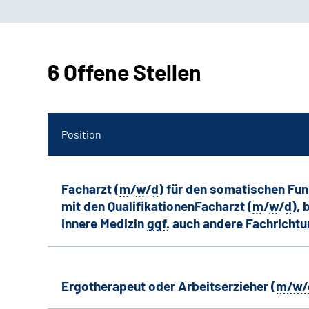
6 Offene Stellen
Position
Facharzt (
m
/
w
/
d
) für den somatischen Fu
mit den QualifikationenFacharzt (
m
/
w
/
d
),
Innere Medizin
ggf.
auch andere
Fachricht
Ergotherapeut oder Arbeitserzieher (
m/w/