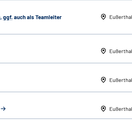
,
ggf.
auch als
Team
leiter
Eußertha
Eußertha
Eußertha
Eußertha