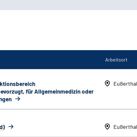
Arbeitsort
nktionsbereich
Eußertha
 bevorzugt, für Allgemeinmedizin oder
ungen
d
)
Eußertha