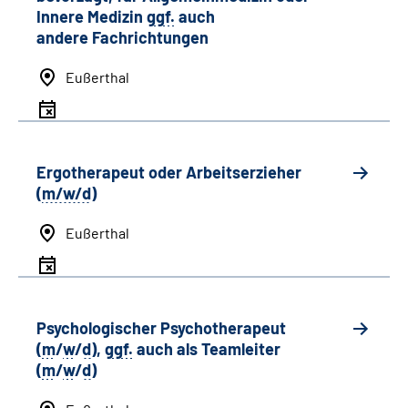
Innere Medizin
ggf.
auch
andere
Fachrichtungen
Eußerthal
Ergotherapeut oder Arbeitserzieher
(
m/w/d
)
Eußerthal
Psychologischer Psychotherapeut
(
m
/
w
/
d
),
ggf.
auch als
Team
leiter
(
m
/
w
/
d
)