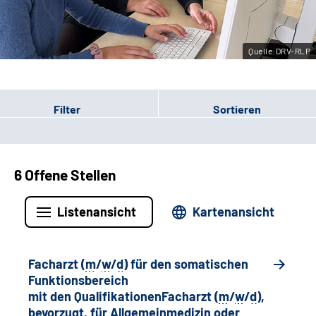
Leichte Sprache
Quelle:DRV-RLP
Gebärdensprache
Filter
Sortieren
6 Offene Stellen
Listenansicht
Kartenansicht
Facharzt (
m
/
w
/
d
) für den somatischen
Funktionsbereich
mit den QualifikationenFacharzt (
m
/
w
/
d
),
bevorzugt, für Allgemeinmedizin oder