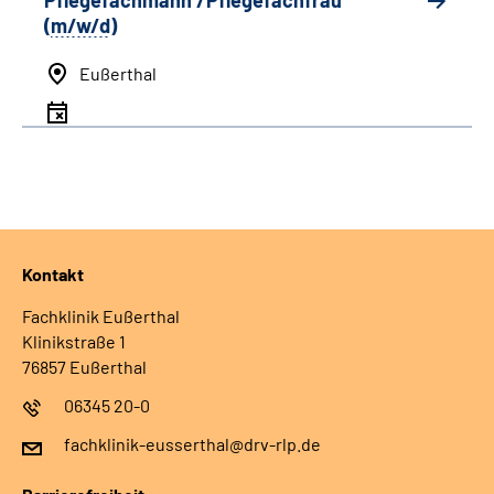
Pflegefachmann /Pflegefachfrau
(
m/w/d
)
Eußerthal
Kontakt
Fachklinik Eußerthal
Klinikstraße 1
76857 Eußerthal
06345 20-0
fachklinik-eusserthal@drv-rlp.de