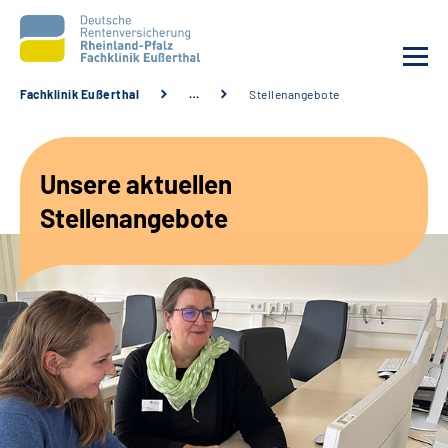
Fachklinik Eußerthal
…
Stellenangebote
Unsere Klinik
Unsere aktuellen
Unsere Angebote
Stellenangebote
Ihre Rehabilitation
Karriere
Beratungsstellen &
Zuweisende
Suche