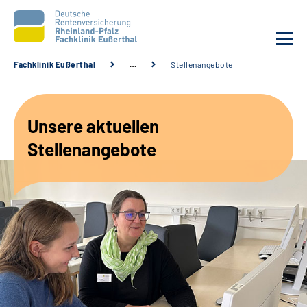
Fachklinik Eußerthal
…
Stellenangebote
Unsere Klinik
Unsere aktuellen
Unsere Angebote
Stellenangebote
Ihre Rehabilitation
Karriere
Beratungsstellen &
Zuweisende
Suche