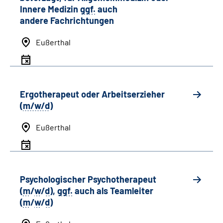
Innere Medizin
ggf.
auch
andere
Fachrichtungen
Eußerthal
Ergotherapeut oder Arbeitserzieher
(
m/w/d
)
Eußerthal
Psychologischer Psychotherapeut
(
m
/
w
/
d
),
ggf.
auch als
Team
leiter
(
m
/
w
/
d
)