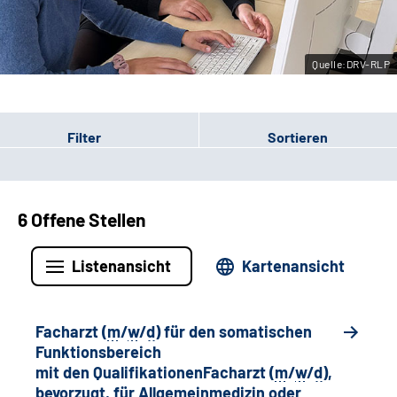
Leichte Sprache
Quelle:DRV-RLP
Gebärdensprache
Filter
Sortieren
6 Offene Stellen
Listenansicht
Kartenansicht
Facharzt (
m
/
w
/
d
) für den somatischen
Funktionsbereich
mit den QualifikationenFacharzt (
m
/
w
/
d
),
bevorzugt, für Allgemeinmedizin oder