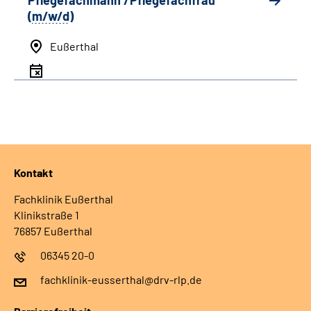
Pflegefachmann /Pflegefachfrau
(
m/w/d
)
Eußerthal
Kontakt
Fachklinik Eußerthal
Klinikstraße 1
76857 Eußerthal
06345 20-0
fachklinik-eusserthal@drv-rlp.de