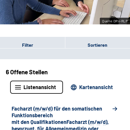
Leichte Sprache
Quelle:DRV-RLP
Gebärdensprache
Filter
Sortieren
6 Offene Stellen
Listenansicht
Kartenansicht
Facharzt (
m
/
w
/
d
) für den somatischen
Funktionsbereich
mit den QualifikationenFacharzt (
m
/
w
/
d
),
bevorzugt, für Allgemeinmedizin oder