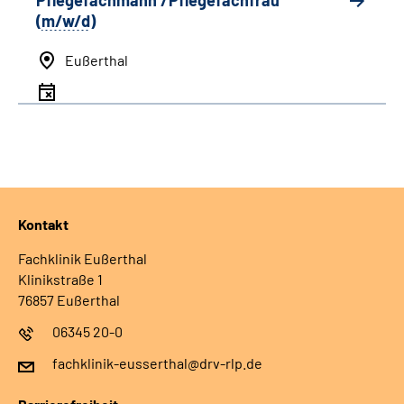
Pflegefachmann /Pflegefachfrau
(
m/w/d
)
Eußerthal
Kontakt
Fachklinik Eußerthal
Klinikstraße 1
76857 Eußerthal
06345 20-0
fachklinik-eusserthal@drv-rlp.de