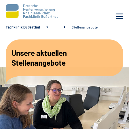
Fachklinik Eußerthal
…
Stellenangebote
Unsere Klinik
Unsere aktuellen
Unsere Angebote
Stellenangebote
Ihre Rehabilitation
Karriere
Beratungsstellen &
Zuweisende
Suche