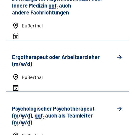
Innere Medizin
ggf.
auch
andere
Fachrichtungen
Eußerthal
Ergotherapeut oder Arbeitserzieher
(
m/w/d
)
Eußerthal
Psychologischer Psychotherapeut
(
m
/
w
/
d
),
ggf.
auch als
Team
leiter
(
m
/
w
/
d
)