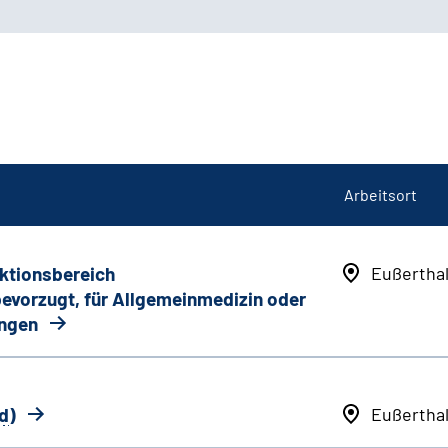
Arbeitsort
nktionsbereich
Eußertha
 bevorzugt, für Allgemeinmedizin oder
ungen
d
)
Eußertha