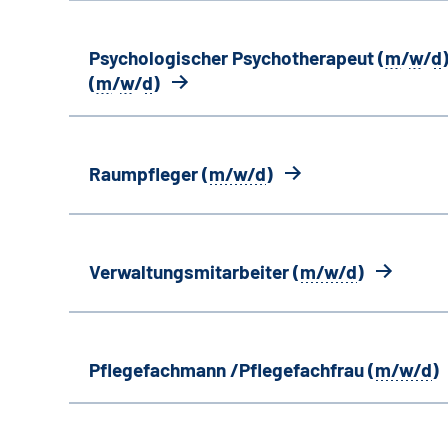
Psychologischer Psychotherapeut (
m
/
w
/
d
)
(
m
/
w
/
d
)
Raumpfleger (
m/w/d
)
Verwaltungsmitarbeiter (
m/w/d
)
Pflegefachmann /Pflegefachfrau (
m/w/d
)