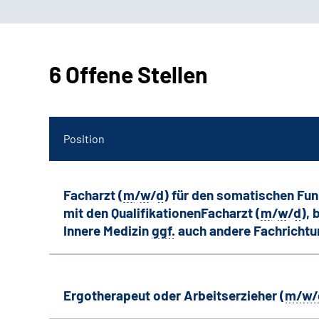
6 Offene Stellen
Position
Facharzt (
m
/
w
/
d
) für den somatischen Fu
mit den QualifikationenFacharzt (
m
/
w
/
d
),
Innere Medizin
ggf.
auch andere
Fachricht
Ergotherapeut oder Arbeitserzieher (
m/w/