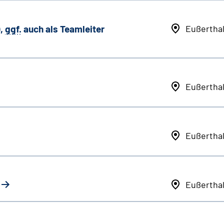
,
ggf.
auch als
Team
leiter
Eußertha
Eußertha
Eußertha
Eußertha