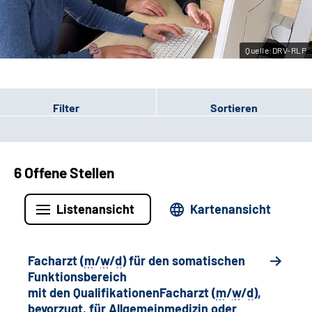
Leichte Sprache
Quelle:DRV-RLP
Gebärdensprache
Filter
Sortieren
6 Offene Stellen
Listenansicht
Kartenansicht
Facharzt (
m
/
w
/
d
) für den somatischen
Funktionsbereich
mit den QualifikationenFacharzt (
m
/
w
/
d
),
bevorzugt, für Allgemeinmedizin oder