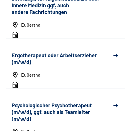
Innere Medizin
ggf.
auch
andere
Fachrichtungen
Eußerthal
Ergotherapeut oder Arbeitserzieher
(
m/w/d
)
Eußerthal
Psychologischer Psychotherapeut
(
m
/
w
/
d
),
ggf.
auch als
Team
leiter
(
m
/
w
/
d
)