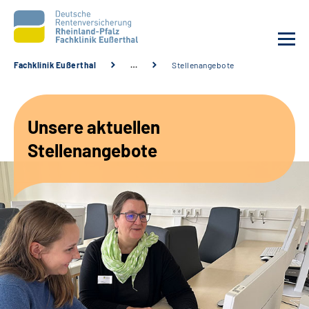
Fachklinik Eußerthal
…
Stellenangebote
Unsere Klinik
Unsere aktuellen
Unsere Angebote
Stellenangebote
Ihre Rehabilitation
Karriere
Beratungsstellen &
Zuweisende
Suche