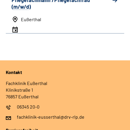
Pflegefachmann /Pflegefachfrau
(
m/w/d
)
Eußerthal
Kontakt
Fachklinik Eußerthal
Klinikstraße 1
76857 Eußerthal
06345 20-0
fachklinik-eusserthal@drv-rlp.de