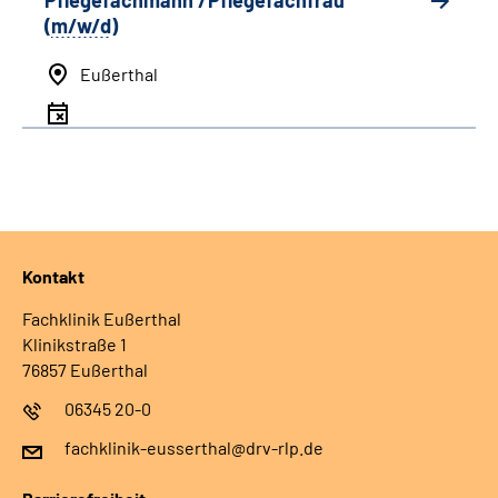
Pflegefachmann /Pflegefachfrau
(
m/w/d
)
Eußerthal
Kontakt
Fachklinik Eußerthal
Klinikstraße 1
76857 Eußerthal
06345 20-0
fachklinik-eusserthal@drv-rlp.de