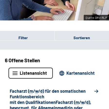
Leichte Sprache
Quelle:DRV-RLP
Gebärdensprache
Filter
Sortieren
6 Offene Stellen
Listenansicht
Kartenansicht
Facharzt (
m
/
w
/
d
) für den somatischen
Funktionsbereich
mit den QualifikationenFacharzt (
m
/
w
/
d
),
bevorzugt, für Allgemeinmedizin oder