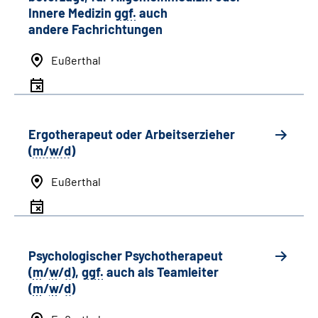
Innere Medizin
ggf.
auch
andere
Fachrichtungen
Eußerthal
Ergotherapeut oder Arbeitserzieher
(
m/w/d
)
Eußerthal
Psychologischer Psychotherapeut
(
m
/
w
/
d
),
ggf.
auch als
Team
leiter
(
m
/
w
/
d
)