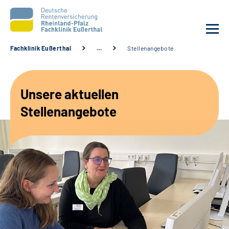
Fachklinik Eußerthal
…
Stellenangebote
Unsere Klinik
Unsere aktuellen
Unsere Angebote
Stellenangebote
Ihre Rehabilitation
Karriere
Beratungsstellen &
Zuweisende
Suche