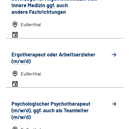
Innere Medizin
ggf.
auch
andere
Fachrichtungen
Eußerthal
Ergotherapeut oder Arbeitserzieher
(
m/w/d
)
Eußerthal
Psychologischer Psychotherapeut
(
m
/
w
/
d
),
ggf.
auch als
Team
leiter
(
m
/
w
/
d
)