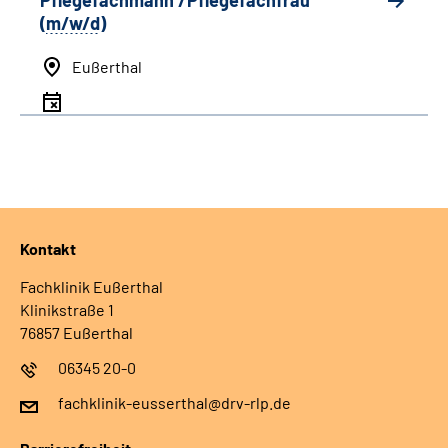
Pflegefachmann /Pflegefachfrau
(
m/w/d
)
Eußerthal
Kontakt
Fachklinik Eußerthal
Klinikstraße 1
76857 Eußerthal
06345 20-0
fachklinik-eusserthal@drv-rlp.de