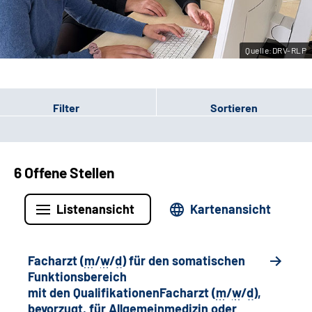
Leichte Sprache
Quelle:DRV-RLP
Gebärdensprache
Filter
Sortieren
6 Offene Stellen
Listenansicht
Kartenansicht
Facharzt (
m
/
w
/
d
) für den somatischen
Funktionsbereich
mit den QualifikationenFacharzt (
m
/
w
/
d
),
bevorzugt, für Allgemeinmedizin oder