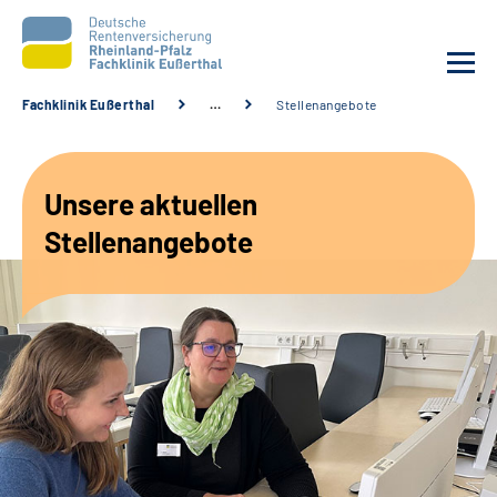
Fachklinik Eußerthal
…
Stellenangebote
Unsere Klinik
Unsere aktuellen
Unsere Angebote
Stellenangebote
Ihre Rehabilitation
Karriere
Beratungsstellen &
Zuweisende
Suche