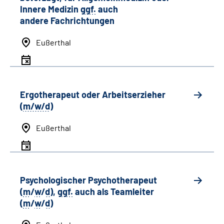
Innere Medizin
ggf.
auch
andere
Fachrichtungen
Eußerthal
Ergotherapeut oder Arbeitserzieher
(
m/w/d
)
Eußerthal
Psychologischer Psychotherapeut
(
m
/
w
/
d
),
ggf.
auch als
Team
leiter
(
m
/
w
/
d
)