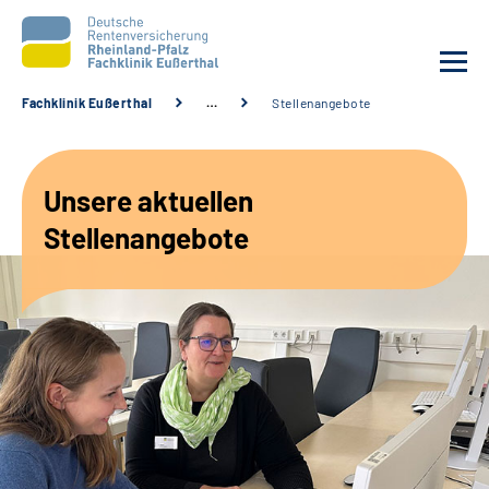
Fachklinik Eußerthal
…
Stellenangebote
Unsere Klinik
Unsere aktuellen
Unsere Angebote
Stellenangebote
Ihre Rehabilitation
Karriere
Beratungsstellen &
Zuweisende
Suche