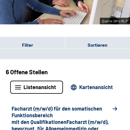
Leichte Sprache
Quelle:DRV-RLP
Gebärdensprache
Filter
Sortieren
6 Offene Stellen
Listenansicht
Kartenansicht
Facharzt (
m
/
w
/
d
) für den somatischen
Funktionsbereich
mit den QualifikationenFacharzt (
m
/
w
/
d
),
bevorzugt, für Allgemeinmedizin oder