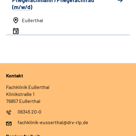
Pflegefachmann /Pflegefachfrau
(
m/w/d
)
Eußerthal
Kontakt
Fachklinik Eußerthal
Klinikstraße 1
76857 Eußerthal
06345 20-0
fachklinik-eusserthal@drv-rlp.de