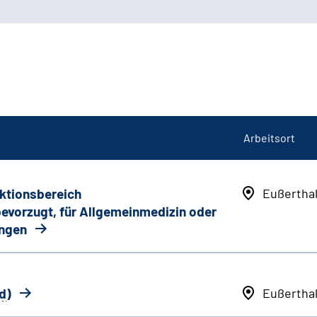
Arbeitsort
nktionsbereich
Eußertha
 bevorzugt, für Allgemeinmedizin oder
ungen
d
)
Eußertha