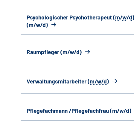
Psychologischer Psychotherapeut (
m
/
w
/
d
)
(
m
/
w
/
d
)
Raumpfleger (
m/w/d
)
Verwaltungsmitarbeiter (
m/w/d
)
Pflegefachmann /Pflegefachfrau (
m/w/d
)