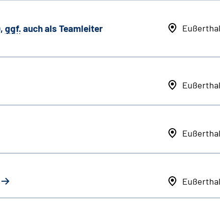
,
ggf.
auch als
Team
leiter
Eußertha
Eußertha
Eußertha
Eußertha