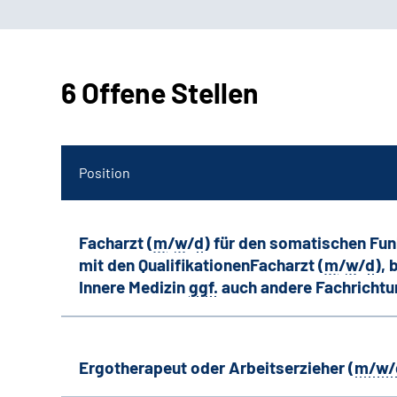
6 Offene Stellen
Position
Facharzt (
m
/
w
/
d
) für den somatischen Fu
mit den QualifikationenFacharzt (
m
/
w
/
d
),
Innere Medizin
ggf.
auch andere
Fachricht
Ergotherapeut oder Arbeitserzieher (
m/w/