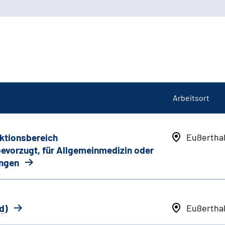
Arbeitsort
nktionsbereich
Eußertha
 bevorzugt, für Allgemeinmedizin oder
ungen
d
)
Eußertha