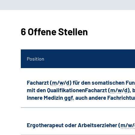
6 Offene Stellen
Position
Facharzt (
m
/
w
/
d
) für den somatischen Fu
mit den QualifikationenFacharzt (
m
/
w
/
d
),
Innere Medizin
ggf.
auch andere
Fachricht
Ergotherapeut oder Arbeitserzieher (
m/w/