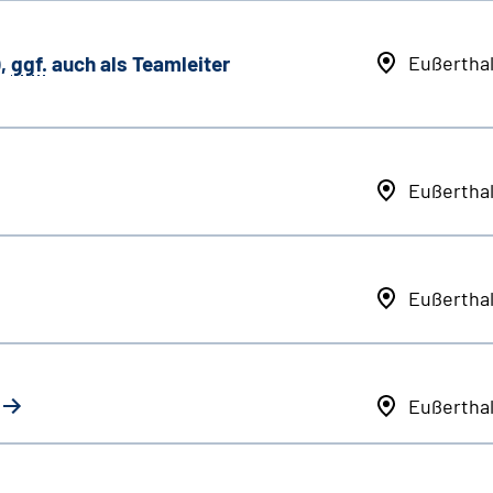
,
ggf.
auch als
Team
leiter
Eußertha
Eußertha
Eußertha
Eußertha