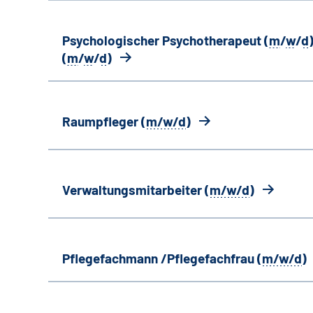
Psychologischer Psychotherapeut (
m
/
w
/
d
)
(
m
/
w
/
d
)
Raumpfleger (
m/w/d
)
Verwaltungsmitarbeiter (
m/w/d
)
Pflegefachmann /Pflegefachfrau (
m/w/d
)