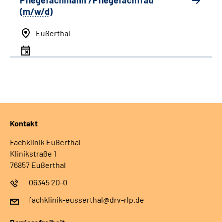
Pflegefachmann /Pflegefachfrau
(
m/w/d
)
Eußerthal
Kontakt
Fachklinik Eußerthal
Klinikstraße 1
76857 Eußerthal
06345 20-0
fachklinik-eusserthal@drv-rlp.de