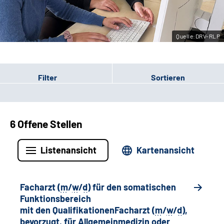
Leichte Sprache
Quelle:DRV-RLP
Gebärdensprache
Filter
Sortieren
6 Offene Stellen
Listenansicht
Kartenansicht
Facharzt (
m
/
w
/
d
) für den somatischen
Funktionsbereich
mit den QualifikationenFacharzt (
m
/
w
/
d
),
bevorzugt, für Allgemeinmedizin oder