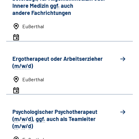
Innere Medizin
ggf.
auch
andere
Fachrichtungen
Eußerthal
Ergotherapeut oder Arbeitserzieher
(
m/w/d
)
Eußerthal
Psychologischer Psychotherapeut
(
m
/
w
/
d
),
ggf.
auch als
Team
leiter
(
m
/
w
/
d
)