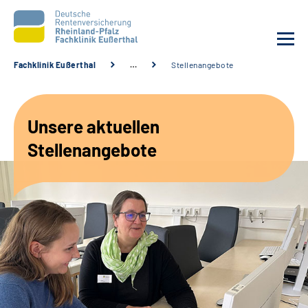
Fachklinik Eußerthal
…
Stellenangebote
Unsere Klinik
Unsere aktuellen
Unsere Angebote
Stellenangebote
Ihre Rehabilitation
Karriere
Beratungsstellen &
Zuweisende
Suche