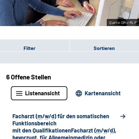
Leichte Sprache
Quelle:DRV-RLP
Gebärdensprache
Filter
Sortieren
6 Offene Stellen
Listenansicht
Kartenansicht
Facharzt (
m
/
w
/
d
) für den somatischen
Funktionsbereich
mit den QualifikationenFacharzt (
m
/
w
/
d
),
bevorzugt, für Allgemeinmedizin oder