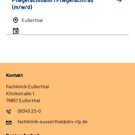
Pflegefachmann /Pflegefachfrau
(
m/w/d
)
Eußerthal
Kontakt
Fachklinik Eußerthal
Klinikstraße 1
76857 Eußerthal
06345 20-0
fachklinik-eusserthal@drv-rlp.de