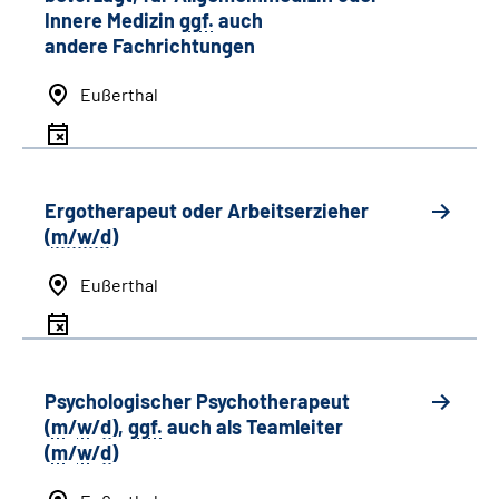
Innere Medizin
ggf.
auch
andere
Fachrichtungen
Eußerthal
Ergotherapeut oder Arbeitserzieher
(
m/w/d
)
Eußerthal
Psychologischer Psychotherapeut
(
m
/
w
/
d
),
ggf.
auch als
Team
leiter
(
m
/
w
/
d
)