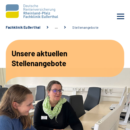
Fachklinik Eußerthal
…
Stellenangebote
Unsere Klinik
Unsere aktuellen
Unsere Angebote
Stellenangebote
Ihre Rehabilitation
Karriere
Beratungsstellen &
Zuweisende
Suche