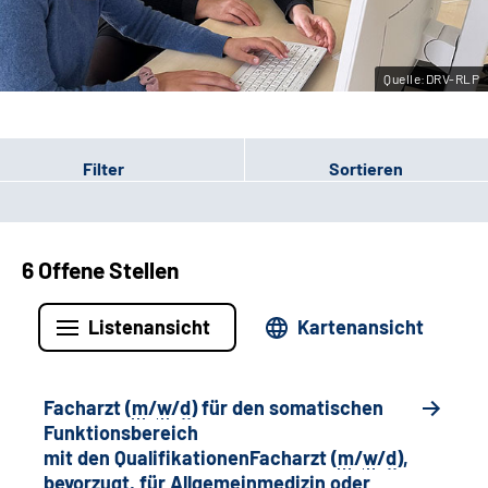
Leichte Sprache
Quelle:DRV-RLP
Gebärdensprache
Filter
Sortieren
6 Offene Stellen
Listenansicht
Kartenansicht
Facharzt (
m
/
w
/
d
) für den somatischen
Funktionsbereich
mit den QualifikationenFacharzt (
m
/
w
/
d
),
bevorzugt, für Allgemeinmedizin oder