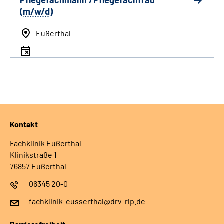
Pflegefachmann /Pflegefachfrau
(
m/w/d
)
Eußerthal
Kontakt
Fachklinik Eußerthal
Klinikstraße 1
76857 Eußerthal
06345 20-0
fachklinik-eusserthal@drv-rlp.de