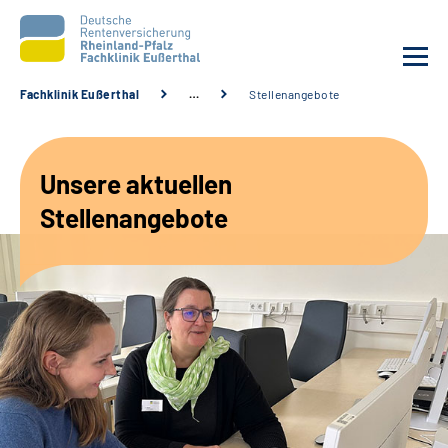
Fachklinik Eußerthal
…
Stellenangebote
Unsere Klinik
Unsere aktuellen
Unsere Angebote
Stellenangebote
Ihre Rehabilitation
Karriere
Beratungsstellen &
Zuweisende
Suche