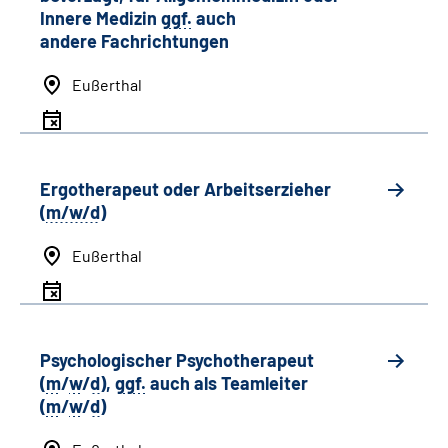
Innere Medizin
ggf.
auch
andere
Fachrichtungen
Eußerthal
Ergotherapeut oder Arbeitserzieher
(
m/w/d
)
Eußerthal
Psychologischer Psychotherapeut
(
m
/
w
/
d
),
ggf.
auch als
Team
leiter
(
m
/
w
/
d
)