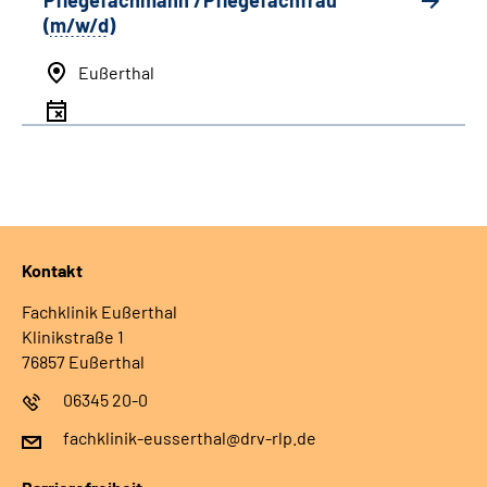
Pflegefachmann /Pflegefachfrau
(
m/w/d
)
Eußerthal
Kontakt
Fachklinik Eußerthal
Klinikstraße 1
76857 Eußerthal
06345 20-0
fachklinik-eusserthal@drv-rlp.de