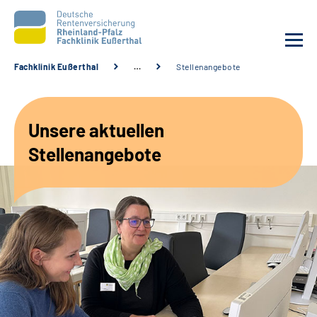
Fachklinik Eußerthal
…
Stellenangebote
Unsere Klinik
Unsere aktuellen
Unsere Angebote
Stellenangebote
Ihre Rehabilitation
Karriere
Beratungsstellen &
Zuweisende
Suche