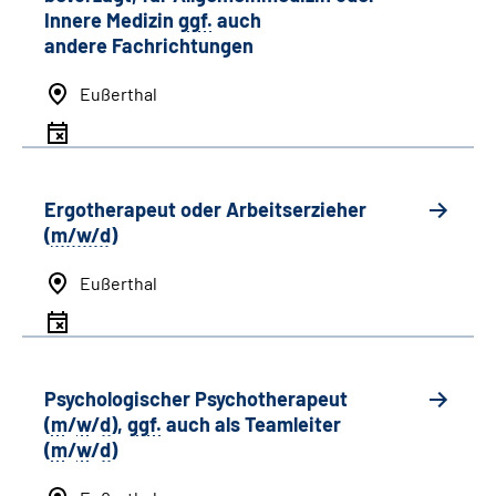
Innere Medizin
ggf.
auch
andere
Fachrichtungen
Eußerthal
Ergotherapeut oder Arbeitserzieher
(
m/w/d
)
Eußerthal
Psychologischer Psychotherapeut
(
m
/
w
/
d
),
ggf.
auch als
Team
leiter
(
m
/
w
/
d
)