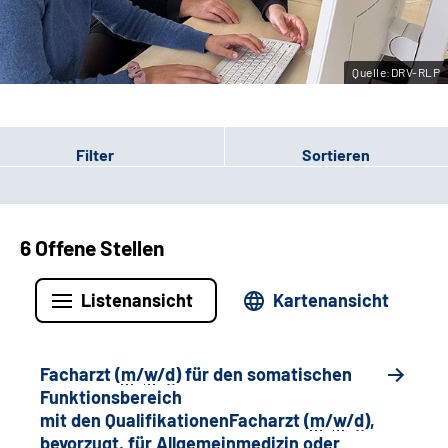
Leichte Sprache
Quelle:DRV-RLP
Gebärdensprache
Filter
Sortieren
6 Offene Stellen
Listenansicht
Kartenansicht
Facharzt (
m
/
w
/
d
) für den somatischen
Funktionsbereich
mit den QualifikationenFacharzt (
m
/
w
/
d
),
bevorzugt, für Allgemeinmedizin oder