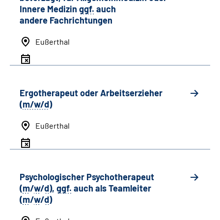
Innere Medizin
ggf.
auch
andere
Fachrichtungen
Eußerthal
Ergotherapeut oder Arbeitserzieher
(
m/w/d
)
Eußerthal
Psychologischer Psychotherapeut
(
m
/
w
/
d
),
ggf.
auch als
Team
leiter
(
m
/
w
/
d
)