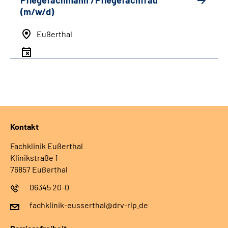
Pflegefachmann /Pflegefachfrau
(
m/w/d
)
Eußerthal
Kontakt
Fachklinik Eußerthal
Klinikstraße 1
76857 Eußerthal
06345 20-0
fachklinik-eusserthal@drv-rlp.de