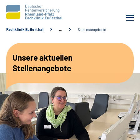
Fachklinik Eußerthal
…
Stellenangebote
Unsere Klinik
Unsere aktuellen
Unsere Angebote
Stellenangebote
Ihre Rehabilitation
Karriere
Beratungsstellen &
Zuweisende
Suche