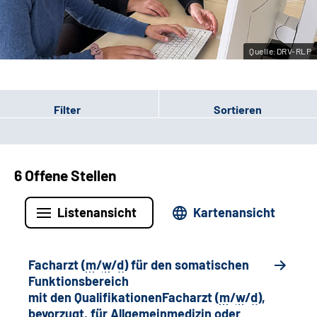
Leichte Sprache
Quelle:DRV-RLP
Gebärdensprache
Filter
Sortieren
6 Offene Stellen
Listenansicht
Kartenansicht
Facharzt (
m
/
w
/
d
) für den somatischen
Funktionsbereich
mit den QualifikationenFacharzt (
m
/
w
/
d
),
bevorzugt, für Allgemeinmedizin oder