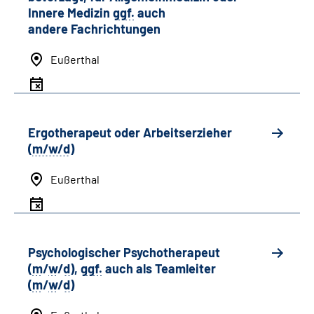
Innere Medizin
ggf.
auch
andere
Fachrichtungen
Eußerthal
Ergotherapeut oder Arbeitserzieher
(
m/w/d
)
Eußerthal
Psychologischer Psychotherapeut
(
m
/
w
/
d
),
ggf.
auch als
Team
leiter
(
m
/
w
/
d
)