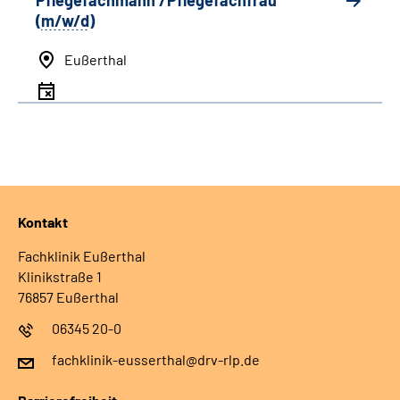
Pflegefachmann /Pflegefachfrau
(
m/w/d
)
Eußerthal
Kontakt
Fachklinik Eußerthal
Klinikstraße 1
76857 Eußerthal
06345 20-0
fachklinik-eusserthal@drv-rlp.de