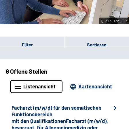
Leichte Sprache
Quelle:DRV-RLP
Gebärdensprache
Filter
Sortieren
6 Offene Stellen
Listenansicht
Kartenansicht
Facharzt (
m
/
w
/
d
) für den somatischen
Funktionsbereich
mit den QualifikationenFacharzt (
m
/
w
/
d
),
bevorzugt, für Allgemeinmedizin oder