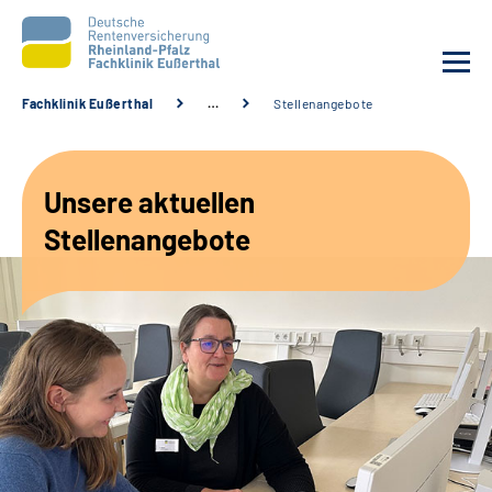
Fachklinik Eußerthal
…
Stellenangebote
Unsere Klinik
Unsere aktuellen
Unsere Angebote
Stellenangebote
Ihre Rehabilitation
Karriere
Beratungsstellen &
Zuweisende
Suche