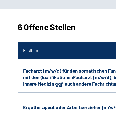
6 Offene Stellen
Position
Facharzt (
m
/
w
/
d
) für den somatischen Fu
mit den QualifikationenFacharzt (
m
/
w
/
d
),
Innere Medizin
ggf.
auch andere
Fachricht
Ergotherapeut oder Arbeitserzieher (
m/w/