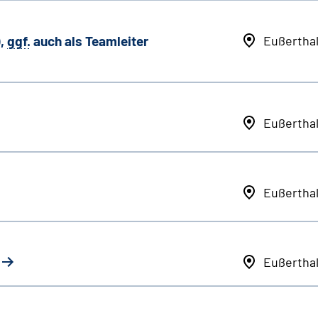
,
ggf.
auch als
Team
leiter
Eußertha
Eußertha
Eußertha
Eußertha