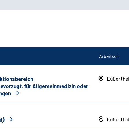
Arbeitsort
nktionsbereich
Eußertha
 bevorzugt, für Allgemeinmedizin oder
ungen
d
)
Eußertha