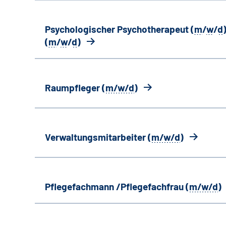
Psychologischer Psychotherapeut (
m
/
w
/
d
)
(
m
/
w
/
d
)
Raumpfleger (
m/w/d
)
Verwaltungsmitarbeiter (
m/w/d
)
Pflegefachmann /Pflegefachfrau (
m/w/d
)