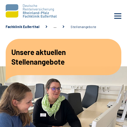
Fachklinik Eußerthal
…
Stellenangebote
Unsere Klinik
Unsere aktuellen
Unsere Angebote
Stellenangebote
Ihre Rehabilitation
Karriere
Beratungsstellen &
Zuweisende
Suche