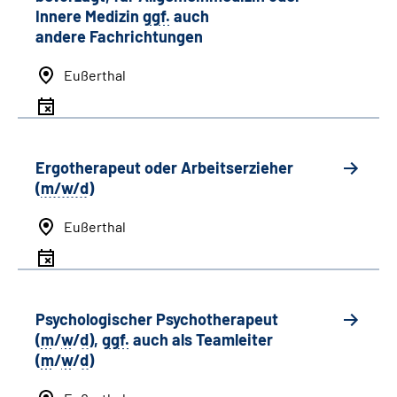
Innere Medizin
ggf.
auch
andere
Fachrichtungen
Eußerthal
Ergotherapeut oder Arbeitserzieher
(
m/w/d
)
Eußerthal
Psychologischer Psychotherapeut
(
m
/
w
/
d
),
ggf.
auch als
Team
leiter
(
m
/
w
/
d
)