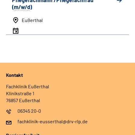
Pflegefachmann /Pflegefachfrau
(
m/w/d
)
Eußerthal
Kontakt
Fachklinik Eußerthal
Klinikstraße 1
76857 Eußerthal
06345 20-0
fachklinik-eusserthal@drv-rlp.de