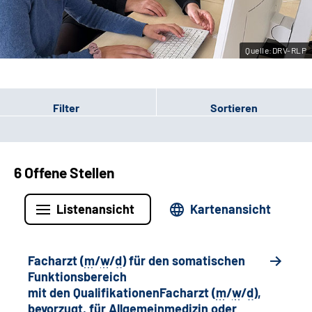
Leichte Sprache
Quelle:DRV-RLP
Gebärdensprache
Filter
Sortieren
6 Offene Stellen
Listenansicht
Kartenansicht
Facharzt (
m
/
w
/
d
) für den somatischen
Funktionsbereich
mit den QualifikationenFacharzt (
m
/
w
/
d
),
bevorzugt, für Allgemeinmedizin oder