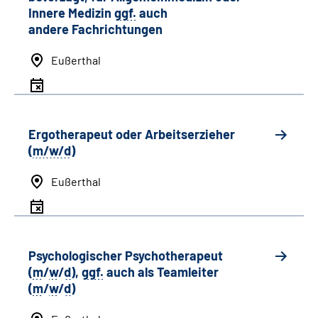
Innere Medizin
ggf.
auch
andere
Fachrichtungen
Eußerthal
Ergotherapeut oder Arbeitserzieher
(
m/w/d
)
Eußerthal
Psychologischer Psychotherapeut
(
m
/
w
/
d
),
ggf.
auch als
Team
leiter
(
m
/
w
/
d
)