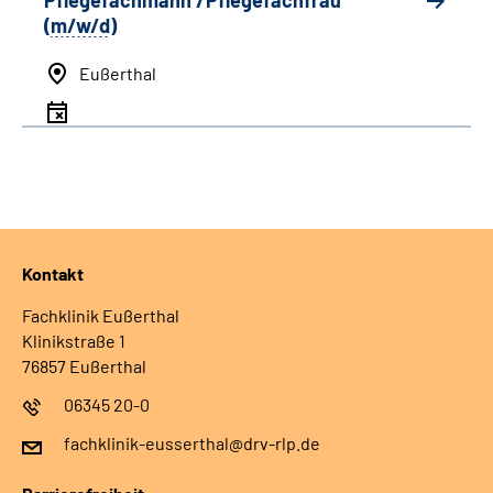
Pflegefachmann /Pflegefachfrau
(
m/w/d
)
Eußerthal
Kontakt
Fachklinik Eußerthal
Klinikstraße 1
76857 Eußerthal
06345 20-0
fachklinik-eusserthal@drv-rlp.de