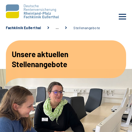
Fachklinik Eußerthal
…
Stellenangebote
Unsere Klinik
Unsere aktuellen
Unsere Angebote
Stellenangebote
Ihre Rehabilitation
Karriere
Beratungsstellen &
Zuweisende
Suche