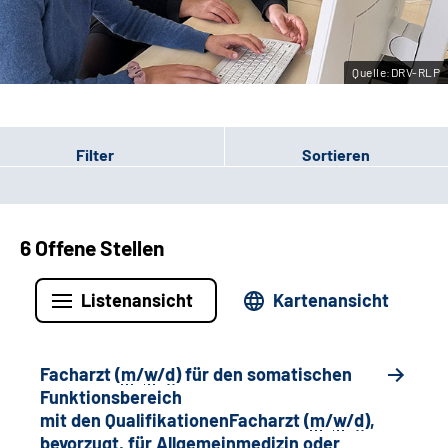
Leichte Sprache
Quelle:DRV-RLP
Gebärdensprache
Filter
Sortieren
6 Offene Stellen
Listenansicht
Kartenansicht
Facharzt (
m
/
w
/
d
) für den somatischen
Funktionsbereich
mit den QualifikationenFacharzt (
m
/
w
/
d
),
bevorzugt, für Allgemeinmedizin oder