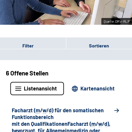
Leichte Sprache
Quelle:DRV-RLP
Gebärdensprache
Filter
Sortieren
6 Offene Stellen
Listenansicht
Kartenansicht
Facharzt (
m
/
w
/
d
) für den somatischen
Funktionsbereich
mit den QualifikationenFacharzt (
m
/
w
/
d
),
bevorzugt, für Allgemeinmedizin oder