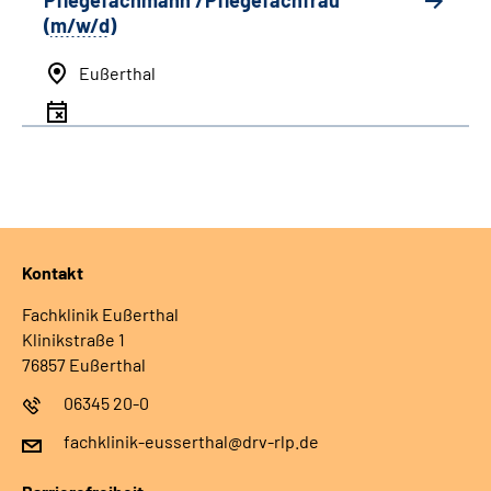
Pflegefachmann /Pflegefachfrau
(
m/w/d
)
Eußerthal
Kontakt
Fachklinik Eußerthal
Klinikstraße 1
76857 Eußerthal
06345 20-0
fachklinik-eusserthal@drv-rlp.de