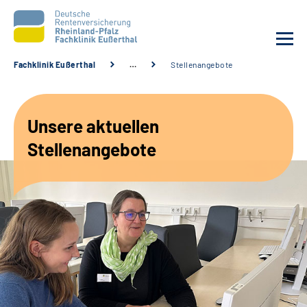
Fachklinik Eußerthal
…
Stellenangebote
Unsere Klinik
Unsere aktuellen
Unsere Angebote
Stellenangebote
Ihre Rehabilitation
Karriere
Beratungsstellen &
Zuweisende
Suche