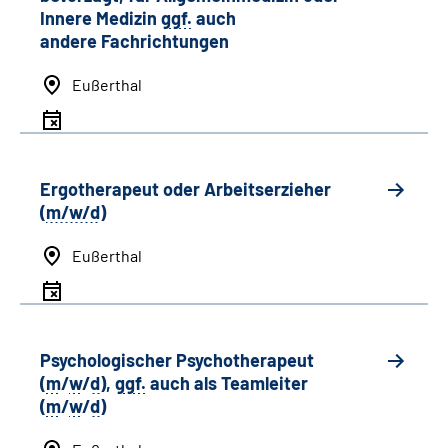
Innere Medizin
ggf.
auch
andere
Fachrichtungen
Eußerthal
Ergotherapeut oder Arbeitserzieher
(
m/w/d
)
Eußerthal
Psychologischer Psychotherapeut
(
m
/
w
/
d
),
ggf.
auch als
Team
leiter
(
m
/
w
/
d
)