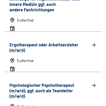
Innere Medizin
ggf.
auch
andere
Fachrichtungen
Eußerthal
Ergotherapeut oder Arbeitserzieher
(
m/w/d
)
Eußerthal
Psychologischer Psychotherapeut
(
m
/
w
/
d
),
ggf.
auch als
Team
leiter
(
m
/
w
/
d
)