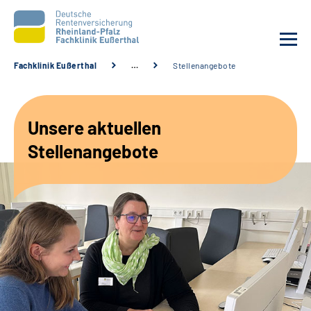
Fachklinik Eußerthal
…
Stellenangebote
Unsere Klinik
Unsere aktuellen
Unsere Angebote
Stellenangebote
Ihre Rehabilitation
Karriere
Beratungsstellen &
Zuweisende
Suche