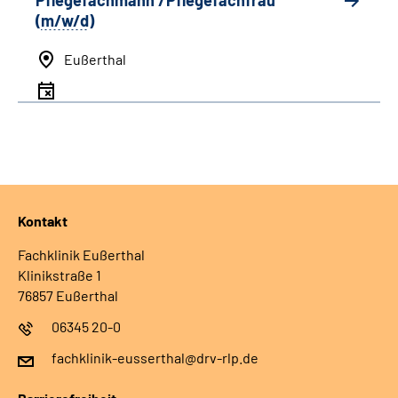
Pflegefachmann /Pflegefachfrau
(
m/w/d
)
Eußerthal
Kontakt
Fachklinik Eußerthal
Klinikstraße 1
76857 Eußerthal
06345 20-0
fachklinik-eusserthal@drv-rlp.de