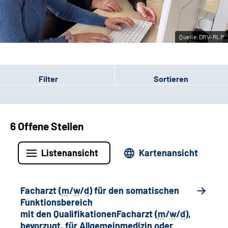
Leichte Sprache
Quelle:DRV-RLP
Gebärdensprache
Filter
Sortieren
6 Offene Stellen
Listenansicht
Kartenansicht
Facharzt (
m
/
w
/
d
) für den somatischen
Funktionsbereich
mit den QualifikationenFacharzt (
m
/
w
/
d
),
bevorzugt, für Allgemeinmedizin oder