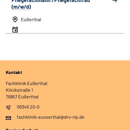
Pflegefachmann /Pflegefachfrau
(
m/w/d
)
Eußerthal
Kontakt
Fachklinik Eußerthal
Klinikstraße 1
76857 Eußerthal
06345 20-0
fachklinik-eusserthal@drv-rlp.de