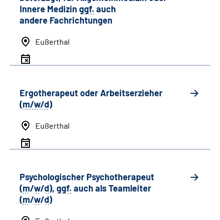
Innere Medizin
ggf.
auch
andere
Fachrichtungen
Eußerthal
Ergotherapeut oder Arbeitserzieher
(
m/w/d
)
Eußerthal
Psychologischer Psychotherapeut
(
m
/
w
/
d
),
ggf.
auch als
Team
leiter
(
m
/
w
/
d
)