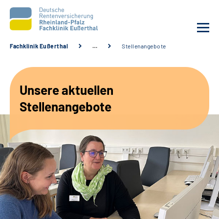
Fachklinik Eußerthal
…
Stellenangebote
Unsere Klinik
Unsere aktuellen
Unsere Angebote
Stellenangebote
Ihre Rehabilitation
Karriere
Beratungsstellen &
Zuweisende
Suche