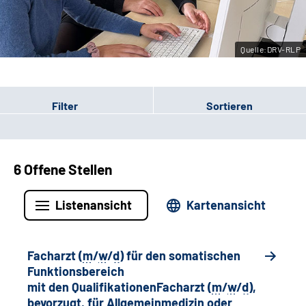
Leichte Sprache
Quelle:DRV-RLP
Gebärdensprache
Filter
Sortieren
6 Offene Stellen
Listenansicht
Kartenansicht
Facharzt (
m
/
w
/
d
) für den somatischen
Funktionsbereich
mit den QualifikationenFacharzt (
m
/
w
/
d
),
bevorzugt, für Allgemeinmedizin oder