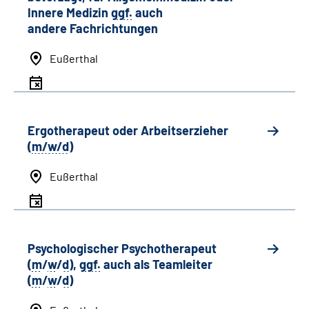
Innere Medizin
ggf.
auch
andere
Fachrichtungen
Eußerthal
Ergotherapeut oder Arbeitserzieher
(
m/w/d
)
Eußerthal
Psychologischer Psychotherapeut
(
m
/
w
/
d
),
ggf.
auch als
Team
leiter
(
m
/
w
/
d
)