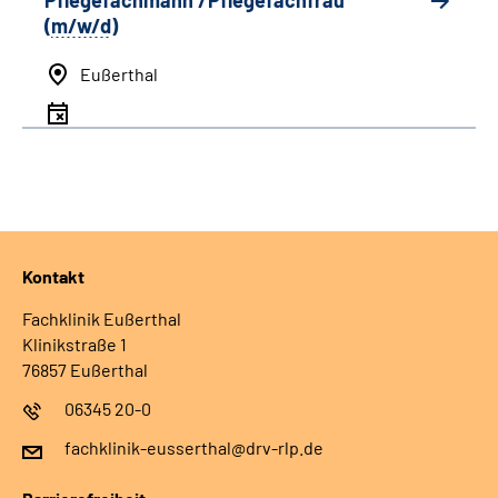
Pflegefachmann /Pflegefachfrau
(
m/w/d
)
Eußerthal
Kontakt
Fachklinik Eußerthal
Klinikstraße 1
76857 Eußerthal
06345 20-0
fachklinik-eusserthal@drv-rlp.de