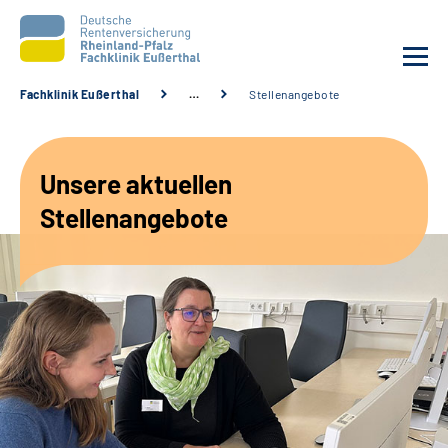
Fachklinik Eußerthal
…
Stellenangebote
Unsere Klinik
Unsere aktuellen
Unsere Angebote
Stellenangebote
Ihre Rehabilitation
Karriere
Beratungsstellen &
Zuweisende
Suche