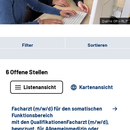
Leichte Sprache
Quelle:DRV-RLP
Gebärdensprache
Filter
Sortieren
6 Offene Stellen
Listenansicht
Kartenansicht
Facharzt (
m
/
w
/
d
) für den somatischen
Funktionsbereich
mit den QualifikationenFacharzt (
m
/
w
/
d
),
bevorzugt, für Allgemeinmedizin oder