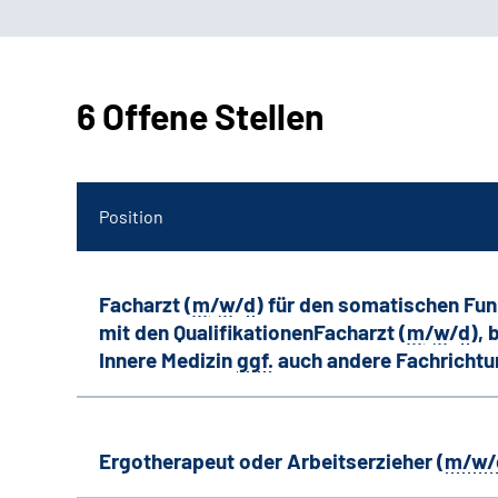
6 Offene Stellen
Position
Facharzt (
m
/
w
/
d
) für den somatischen Fu
mit den QualifikationenFacharzt (
m
/
w
/
d
),
Innere Medizin
ggf.
auch andere
Fachricht
Ergotherapeut oder Arbeitserzieher (
m/w/