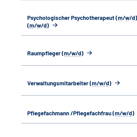
Psychologischer Psychotherapeut (
m
/
w
/
d
)
(
m
/
w
/
d
)
Raumpfleger (
m/w/d
)
Verwaltungsmitarbeiter (
m/w/d
)
Pflegefachmann /Pflegefachfrau (
m/w/d
)