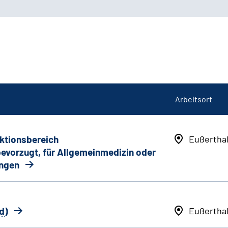
Arbeitsort
nktionsbereich
Eußertha
 bevorzugt, für Allgemeinmedizin oder
ungen
d
)
Eußertha