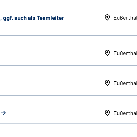
,
ggf.
auch als
Team
leiter
Eußertha
Eußertha
Eußertha
Eußertha