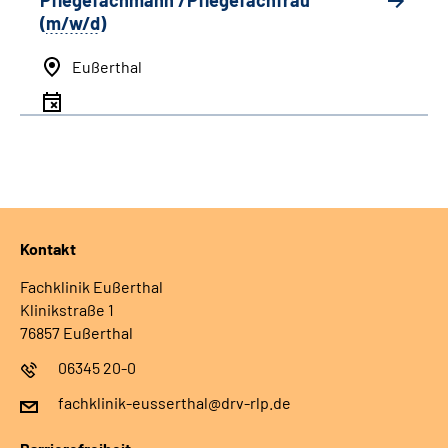
Pflegefachmann /Pflegefachfrau
(
m/w/d
)
Eußerthal
Kontakt
Fachklinik Eußerthal
Klinikstraße 1
76857 Eußerthal
06345 20-0
fachklinik-eusserthal@drv-rlp.de