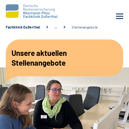
Fachklinik Eußerthal
…
Stellenangebote
Unsere Klinik
Unsere aktuellen
Unsere Angebote
Stellenangebote
Ihre Rehabilitation
Karriere
Beratungsstellen &
Zuweisende
Suche