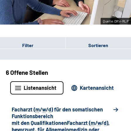
Leichte Sprache
Quelle:DRV-RLP
Gebärdensprache
Filter
Sortieren
6 Offene Stellen
Listenansicht
Kartenansicht
Facharzt (
m
/
w
/
d
) für den somatischen
Funktionsbereich
mit den QualifikationenFacharzt (
m
/
w
/
d
),
bevorzugt, für Allgemeinmedizin oder