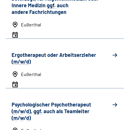
Innere Medizin
ggf.
auch
andere
Fachrichtungen
Eußerthal
Ergotherapeut oder Arbeitserzieher
(
m/w/d
)
Eußerthal
Psychologischer Psychotherapeut
(
m
/
w
/
d
),
ggf.
auch als
Team
leiter
(
m
/
w
/
d
)