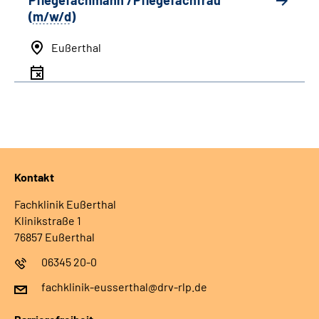
Pflegefachmann /Pflegefachfrau
(
m/w/d
)
Eußerthal
Kontakt
Fachklinik Eußerthal
Klinikstraße 1
76857 Eußerthal
06345 20-0
fachklinik-eusserthal@drv-rlp.de