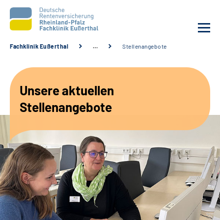
Fachklinik Eußerthal
…
Stellenangebote
Unsere Klinik
Unsere aktuellen
Unsere Angebote
Stellenangebote
Ihre Rehabilitation
Karriere
Beratungsstellen &
Zuweisende
Suche