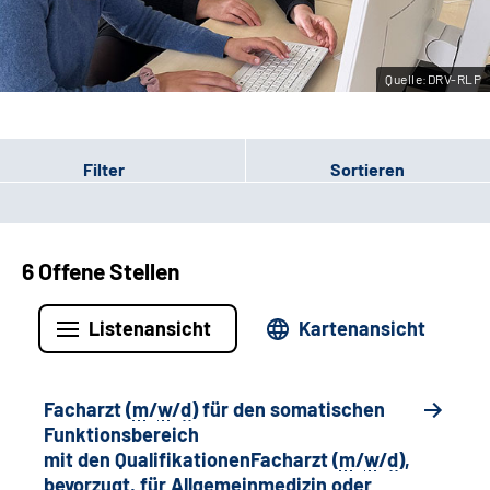
Leichte Sprache
Quelle:DRV-RLP
Gebärdensprache
Filter
Sortieren
6 Offene Stellen
Listenansicht
Kartenansicht
Facharzt (
m
/
w
/
d
) für den somatischen
Funktionsbereich
mit den QualifikationenFacharzt (
m
/
w
/
d
),
bevorzugt, für Allgemeinmedizin oder