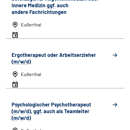
Innere Medizin
ggf.
auch
andere
Fachrichtungen
Eußerthal
Ergotherapeut oder Arbeitserzieher
(
m/w/d
)
Eußerthal
Psychologischer Psychotherapeut
(
m
/
w
/
d
),
ggf.
auch als
Team
leiter
(
m
/
w
/
d
)