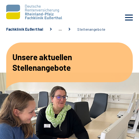
Fachklinik Eußerthal
…
Stellenangebote
Unsere Klinik
Unsere aktuellen
Unsere Angebote
Stellenangebote
Ihre Rehabilitation
Karriere
Beratungsstellen &
Zuweisende
Suche