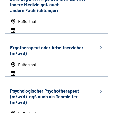
Innere Medizin
ggf.
auch
andere
Fachrichtungen
Eußerthal
Ergotherapeut oder Arbeitserzieher
(
m/w/d
)
Eußerthal
Psychologischer Psychotherapeut
(
m
/
w
/
d
),
ggf.
auch als
Team
leiter
(
m
/
w
/
d
)