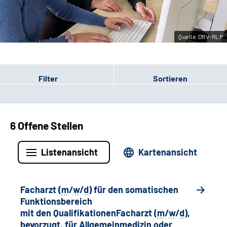
Leichte Sprache
Quelle:DRV-RLP
Gebärdensprache
Filter
Sortieren
6 Offene Stellen
Listenansicht
Kartenansicht
Facharzt (
m
/
w
/
d
) für den somatischen
Funktionsbereich
mit den QualifikationenFacharzt (
m
/
w
/
d
),
bevorzugt, für Allgemeinmedizin oder