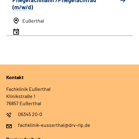
Pflegefachmann /Pflegefachfrau
(
m/w/d
)
Eußerthal
Kontakt
Fachklinik Eußerthal
Klinikstraße 1
76857 Eußerthal
06345 20-0
fachklinik-eusserthal@drv-rlp.de