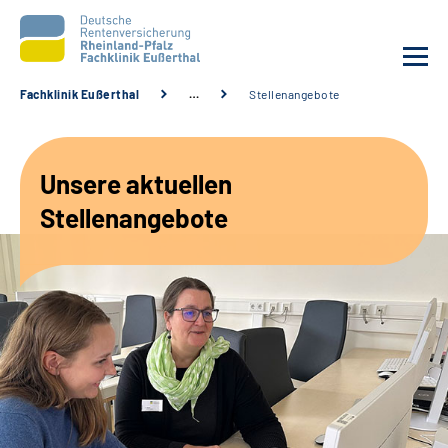
Fachklinik Eußerthal
…
Stellenangebote
Unsere Klinik
Unsere aktuellen
Unsere Angebote
Stellenangebote
Ihre Rehabilitation
Karriere
Beratungsstellen &
Zuweisende
Suche