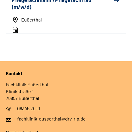
Pflegefachmann /Pflegefachfrau
(
m/w/d
)
Eußerthal
Kontakt
Fachklinik Eußerthal
Klinikstraße 1
76857 Eußerthal
06345 20-0
fachklinik-eusserthal@drv-rlp.de