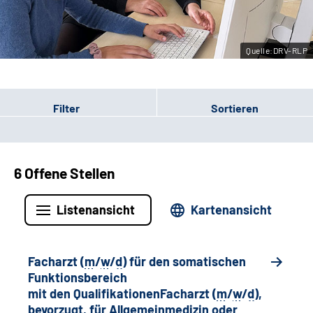
Leichte Sprache
Quelle:DRV-RLP
Gebärdensprache
Filter
Sortieren
6 Offene Stellen
Listenansicht
Kartenansicht
Facharzt (
m
/
w
/
d
) für den somatischen
Funktionsbereich
mit den QualifikationenFacharzt (
m
/
w
/
d
),
bevorzugt, für Allgemeinmedizin oder