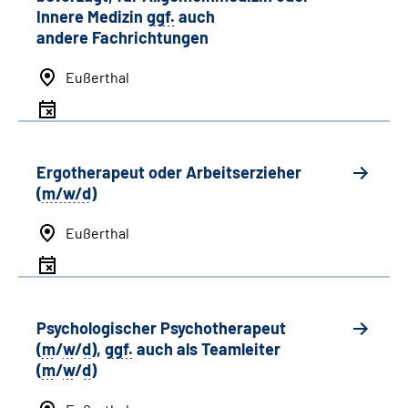
Innere Medizin
ggf.
auch
andere
Fachrichtungen
Eußerthal
Ergotherapeut oder Arbeitserzieher
(
m/w/d
)
Eußerthal
Psychologischer Psychotherapeut
(
m
/
w
/
d
),
ggf.
auch als
Team
leiter
(
m
/
w
/
d
)