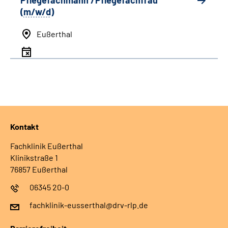
Pflegefachmann /Pflegefachfrau
(
m/w/d
)
Eußerthal
Kontakt
Fachklinik Eußerthal
Klinikstraße 1
76857 Eußerthal
06345 20-0
fachklinik-eusserthal@drv-rlp.de