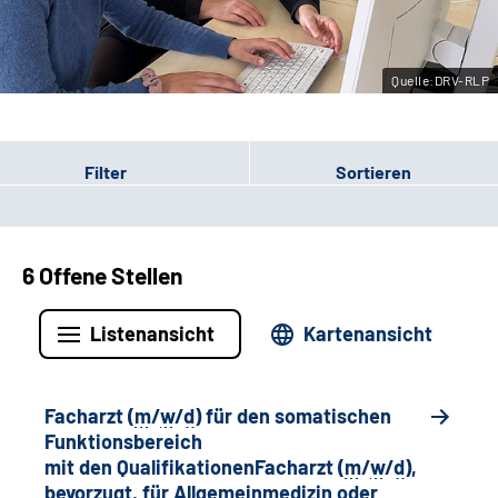
Leichte Sprache
Quelle:DRV-RLP
Gebärdensprache
Filter
Sortieren
6 Offene Stellen
Listenansicht
Kartenansicht
Facharzt (
m
/
w
/
d
) für den somatischen
Funktionsbereich
mit den QualifikationenFacharzt (
m
/
w
/
d
),
bevorzugt, für Allgemeinmedizin oder