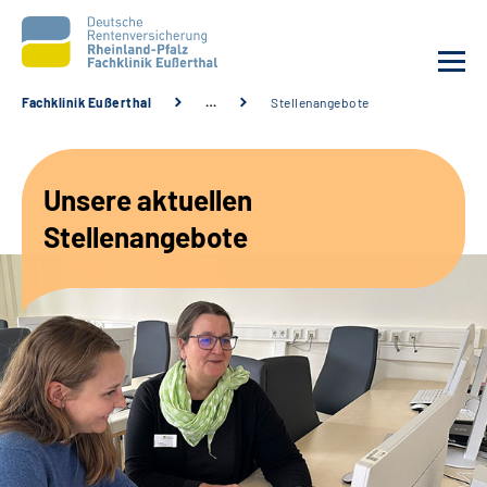
Fachklinik Eußerthal
…
Stellenangebote
Unsere Klinik
Unsere aktuellen
Unsere Angebote
Stellenangebote
Ihre Rehabilitation
Karriere
Beratungsstellen &
Zuweisende
Suche