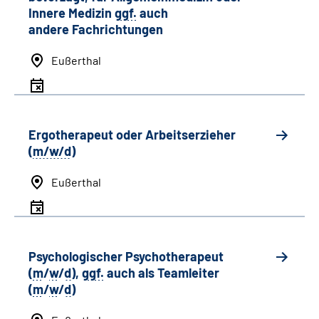
Innere Medizin
ggf.
auch
andere
Fachrichtungen
Eußerthal
Ergotherapeut oder Arbeitserzieher
(
m/w/d
)
Eußerthal
Psychologischer Psychotherapeut
(
m
/
w
/
d
),
ggf.
auch als
Team
leiter
(
m
/
w
/
d
)