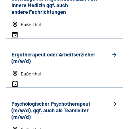
Innere Medizin
ggf.
auch
andere
Fachrichtungen
Eußerthal
Ergotherapeut oder Arbeitserzieher
(
m/w/d
)
Eußerthal
Psychologischer Psychotherapeut
(
m
/
w
/
d
),
ggf.
auch als
Team
leiter
(
m
/
w
/
d
)