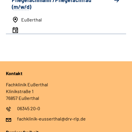
Pflegefachmann /Pflegefachfrau
(
m/w/d
)
Eußerthal
Kontakt
Fachklinik Eußerthal
Klinikstraße 1
76857 Eußerthal
06345 20-0
fachklinik-eusserthal@drv-rlp.de