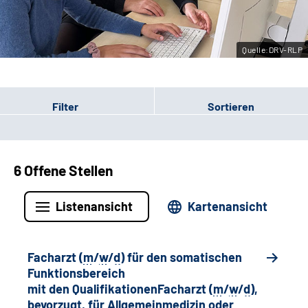
Leichte Sprache
Quelle:DRV-RLP
Gebärdensprache
Filter
Sortieren
6 Offene Stellen
Listenansicht
Kartenansicht
Facharzt (
m
/
w
/
d
) für den somatischen
Funktionsbereich
mit den QualifikationenFacharzt (
m
/
w
/
d
),
bevorzugt, für Allgemeinmedizin oder