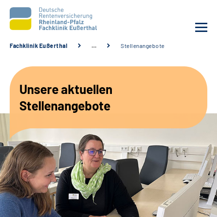
Fachklinik Eußerthal
…
Stellenangebote
Unsere Klinik
Unsere aktuellen
Unsere Angebote
Stellenangebote
Ihre Rehabilitation
Karriere
Beratungsstellen &
Zuweisende
Suche