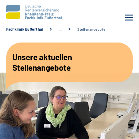
Fachklinik Eußerthal
…
Stellenangebote
Unsere Klinik
Unsere aktuellen
Unsere Angebote
Stellenangebote
Ihre Rehabilitation
Karriere
Beratungsstellen &
Zuweisende
Suche