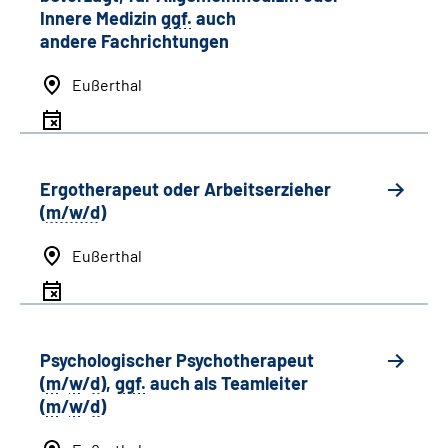
Innere Medizin
ggf.
auch
andere
Fachrichtungen
Eußerthal
Ergotherapeut oder Arbeitserzieher
(
m/w/d
)
Eußerthal
Psychologischer Psychotherapeut
(
m
/
w
/
d
),
ggf.
auch als
Team
leiter
(
m
/
w
/
d
)