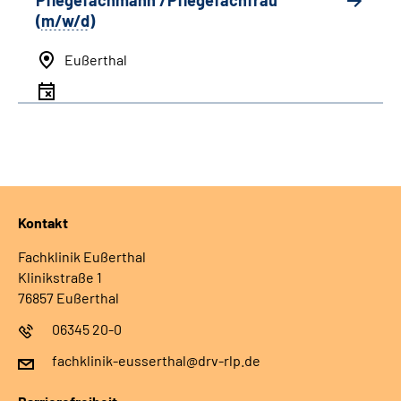
Pflegefachmann /Pflegefachfrau
(
m/w/d
)
Eußerthal
Kontakt
Fachklinik Eußerthal
Klinikstraße 1
76857 Eußerthal
06345 20-0
fachklinik-eusserthal@drv-rlp.de