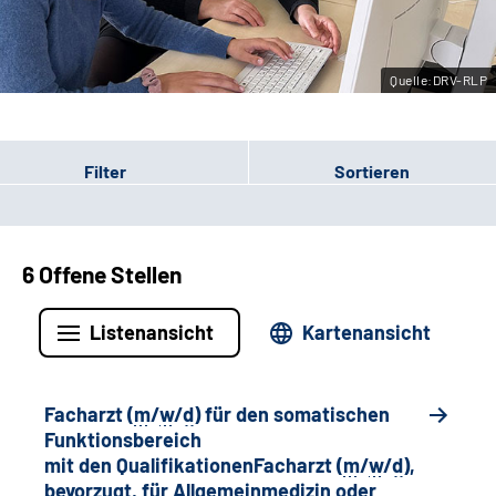
Leichte Sprache
Quelle:DRV-RLP
Gebärdensprache
Filter
Sortieren
6 Offene Stellen
Listenansicht
Kartenansicht
Facharzt (
m
/
w
/
d
) für den somatischen
Funktionsbereich
mit den QualifikationenFacharzt (
m
/
w
/
d
),
bevorzugt, für Allgemeinmedizin oder