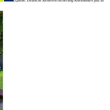
Quelle:
Deutsche Rentenversicherung Rheinland-Pfalz
In